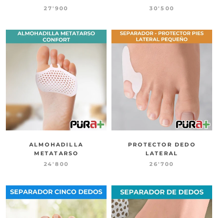
27'900
30'500
ALMOHADILLA
PROTECTOR DEDO
METATARSO
LATERAL
24'800
26'700