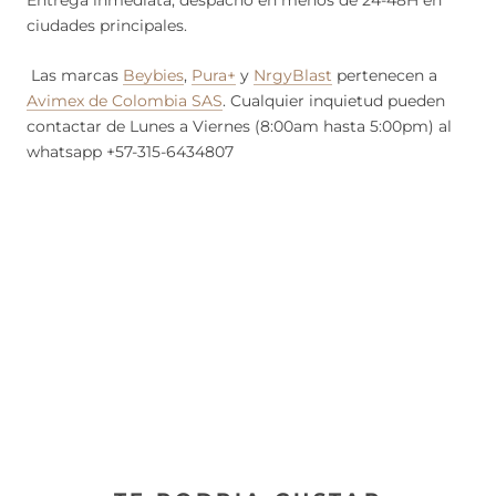
Entrega inmediata, despacho en menos de 24-48H en
ciudades principales.
Las marcas
Beybies
,
Pura+
y
NrgyBlast
pertenecen a
Avimex de Colombia SAS
. Cualquier inquietud pueden
contactar de Lunes a Viernes (8:00am hasta 5:00pm) al
whatsapp +57-315-6434807