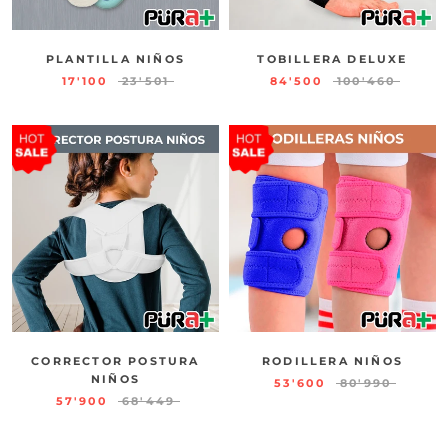
PLANTILLA NIÑOS
TOBILLERA DELUXE
17'100
23'501
84'500
100'460
CORRECTOR POSTURA
RODILLERA NIÑOS
NIÑOS
53'600
80'990
57'900
68'449