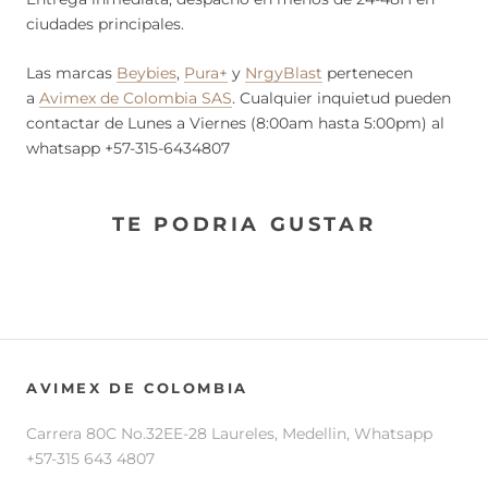
ciudades principales.
Las marcas
Beybies
,
Pura+
y
NrgyBlast
pertenecen
a
Avimex de Colombia SAS
. Cualquier inquietud pueden
contactar de Lunes a Viernes (8:00am hasta 5:00pm) al
whatsapp +57-315-6434807
TE PODRIA GUSTAR
AVIMEX DE COLOMBIA
Carrera 80C No.32EE-28 Laureles, Medellin, Whatsapp
+57-315 643 4807