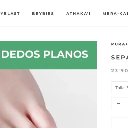
YBLAST
BEYBIES
ATHAKA'I
MERA-KA
YBLAST
BEYBIES
ATHAKA'I
MERA-KA
PURA
SEP
23'9
Talla: