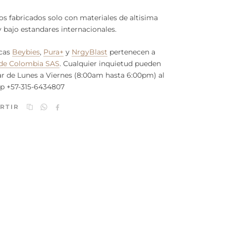
s fabricados solo con materiales de altisima
y bajo estandares internacionales.
cas
Beybies
,
Pura+
y
NrgyBlast
pertenecen a
de Colombia SAS
. Cualquier inquietud pueden
r de Lunes a Viernes (8:00am hasta 6:00pm) al
p +57-315-6434807
RTIR