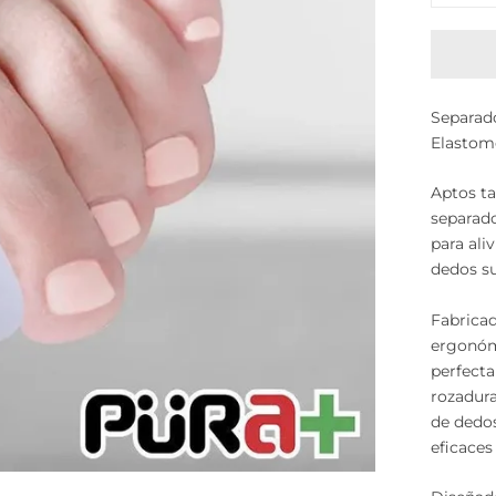
Separad
Elastom
Aptos t
separado
para ali
dedos s
Fabricad
ergonóm
perfecta
rozadura
de dedos
eficaces