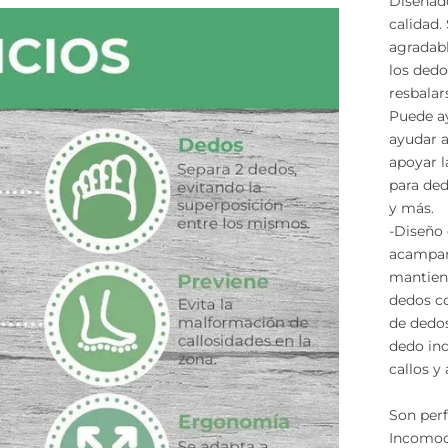
Diseñado
calidad.
agradabl
los dedo
resbalars
Puede ay
ayudar a
apoyar l
para ded
y más.
-Diseño 
acampana
mantiene
dedos co
de dedos
dedo ind
callos y
Son perf
Incomod