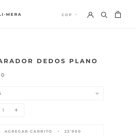
LI-MERA
LI-MERA
+
ARADOR DEDOS PLANO
00
S
AGREGAR CARRITO
23'900