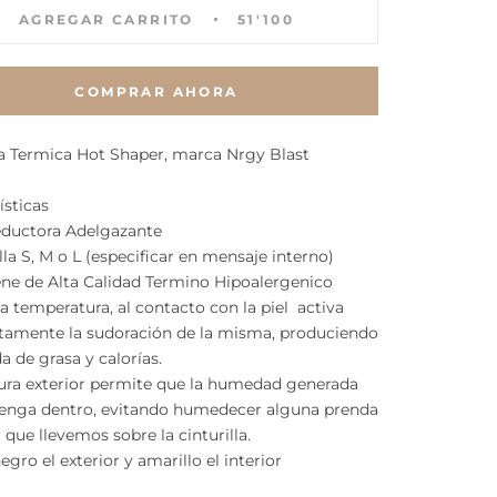
AGREGAR CARRITO
51'100
COMPRAR AHORA
la Termica Hot Shaper, marca Nrgy Blast
ísticas
eductora Adelgazante
alla S, M o L (especificar en mensaje interno)
ne de Alta Calidad Termino Hipoalergenico
 la temperatura, al contacto con la piel activa
tamente la sudoración de la misma, produciendo
da de grasa y calorías.
tura exterior permite que la humedad generada
enga dentro, evitando humedecer alguna prenda
r que llevemos sobre la cinturilla.
egro el exterior y amarillo el interior