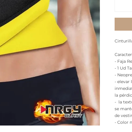
Cinturil
Caracter
- Faja R
- 1 Ud T
- Neopre
- elevar
inmedia
la pérdi
- la tex
se mant
de vesti
- Color n