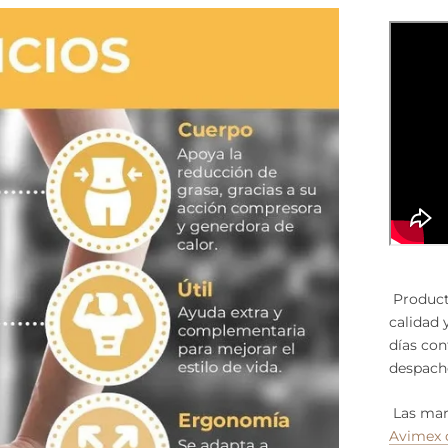
Producto
calidad 
días con
despach
Las ma
Avimex 