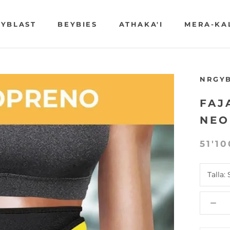
YBLAST
BEYBIES
ATHAKA'I
MERA-KA
YBLAST
BEYBIES
ATHAKA'I
MERA-KA
NRGY
FAJ
NEO
51'10
Talla: