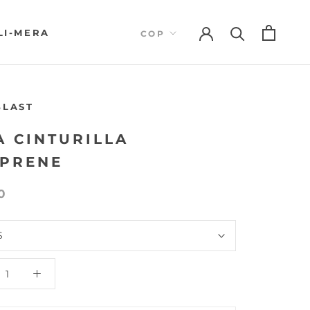
LI-MERA
LI-MERA
BLAST
A CINTURILLA
PRENE
0
S