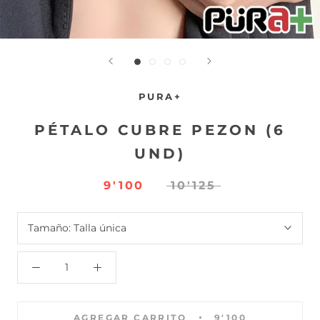
PURA+
PÉTALO CUBRE PEZON (6
UND)
9'100
10'125
Tamaño:
Talla única
AGREGAR CARRITO
9'100