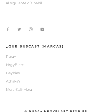
al siguiente día hábil.
¿QUE BUSCAS? (MARCAS)
Pura+
NrgyBlast
Beybies
Athaka'i
Mera-Kali-Mera
© PURA+ NRGYBLAST BEYBIES