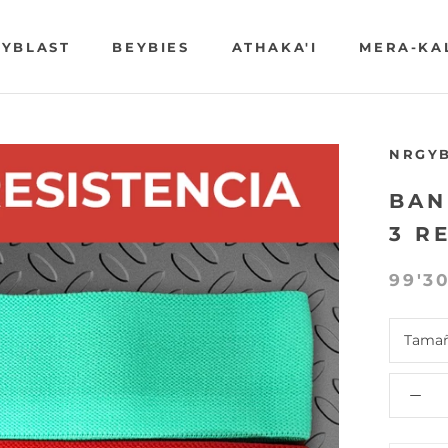
YBLAST
BEYBIES
ATHAKA'I
MERA-KA
YBLAST
BEYBIES
ATHAKA'I
MERA-KA
NRGY
BAN
3 R
99'3
Tama