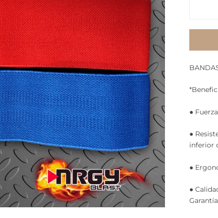
BANDAS
*Benefic
● Fuerza
● Resist
inferior
● Ergono
● Calida
Garantía