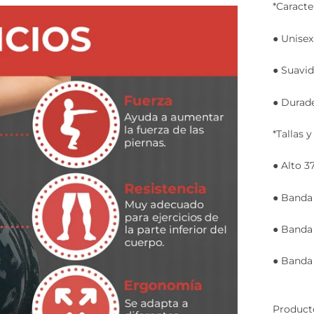
*Caracter
● Unise
● Suavid
● Durade
*Tallas 
● Alto 
● Banda 
● Banda 
● Banda 
Producto