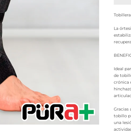
Tobiller
La órtes
estabili
recupera
BENEFI
Ideal pa
de tobill
crónica 
hinchazó
articulac
Gracias 
tobillo 
una lesi
activida