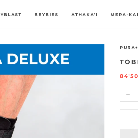
YBLAST
BEYBIES
ATHAKA'I
MERA-KA
YBLAST
BEYBIES
ATHAKA'I
MERA-KA
PURA+
TOB
84'5