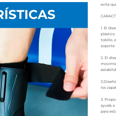
evita qu
CARACT
1. El di
plástico
tobillo,
soporte 
2. El di
movimie
estabil
3.Diseño
los zapa
3. Propo
ayuda a 
para est