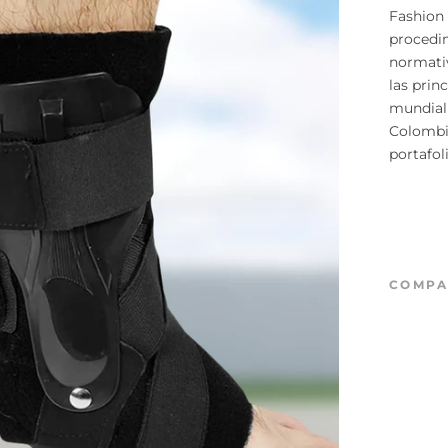
Fashion
procedim
normativ
las prin
mundial
Colombi
portafol
COMPA