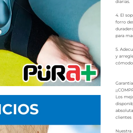
diarias.
4. El so
forro de
duradero
para man
5. Adecu
y arregl
cómodo 
Garantía
¡¡COMPR
Los mej
disponib
absoluta
clientes
Nuestra 