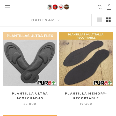
saltar
al
contenido
ORDENAR
PLANTILLA ULTRA
PLANTILLA MEMORY-
ACOLCHADAS
RECORTABLE
22'800
17'300