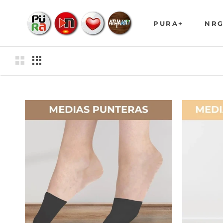
saltar
al
PURA+
NRG
contenido
PURA+
NRG