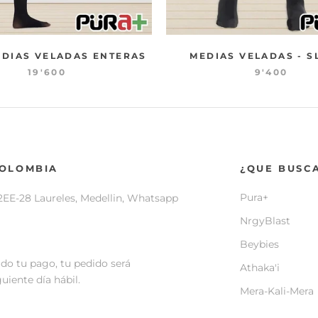
DIAS VELADAS ENTERAS
MEDIAS VELADAS - S
19'600
9'400
COLOMBIA
¿QUE BUSC
Pura+
2EE-28 Laureles, Medellin, Whatsapp
NrgyBlast
Beybies
do tu pago, tu pedido será
Athaka'i
uiente día hábil.
Mera-Kali-Mera