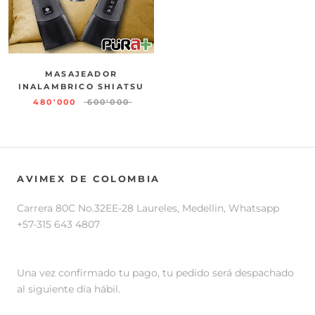
MASAJEADOR
INALAMBRICO SHIATSU
480'000
600'000
AVIMEX DE COLOMBIA
Carrera 80C No.32EE-28 Laureles, Medellin, Whatsapp
+57-315 643 4807
Una vez confirmado tu pago, tu pedido será despachado
al siguiente día hábil.