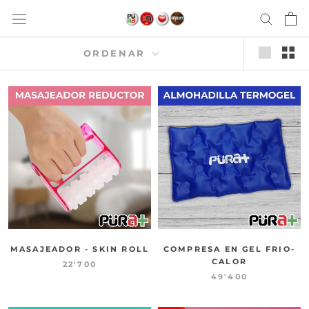
saltar
al
contenido
ORDENAR
MASAJEADOR - SKIN ROLL
COMPRESA EN GEL FRIO-
CALOR
22'700
49'400