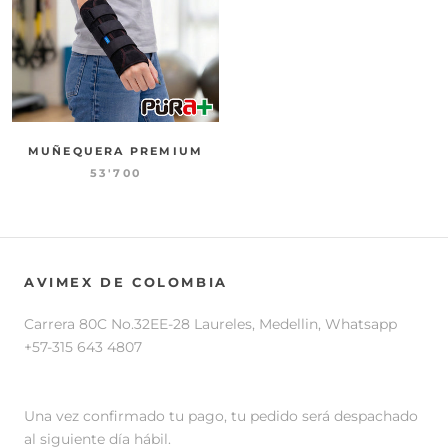
MUÑEQUERA PREMIUM
53'700
AVIMEX DE COLOMBIA
Carrera 80C No.32EE-28 Laureles, Medellin, Whatsapp
+57-315 643 4807
Una vez confirmado tu pago, tu pedido será despachado
al siguiente día hábil.