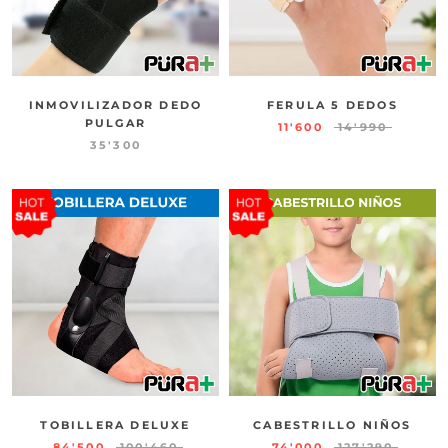
INMOVILIZADOR DEDO
FERULA 5 DEDOS
PULGAR
11'600
14'990
35'300
TOBILLERA DELUXE
CABESTRILLO NIÑOS
84'500
100'460
74'000
127'290