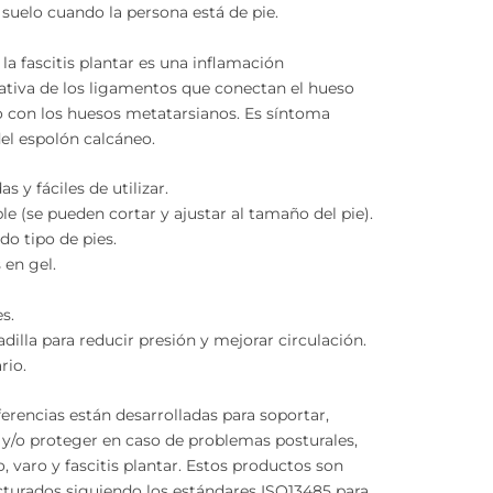
 suelo cuando la persona está de pie.
la fascitis plantar es una inflamación
tiva de los ligamentos que conectan el hueso
 con los huesos metatarsianos. Es síntoma
el espolón calcáneo.
s y fáciles de utilizar.
ble (se pueden cortar y ajustar al tamaño del pie).
odo tipo de pies.
 en gel.
s.
dilla para reducir presión y mejorar circulación.
rio.
ferencias están desarrolladas para soportar,
 y/o proteger en caso de problemas posturales,
o, varo y fascitis plantar. Estos productos son
turados siguiendo los estándares ISO13485 para