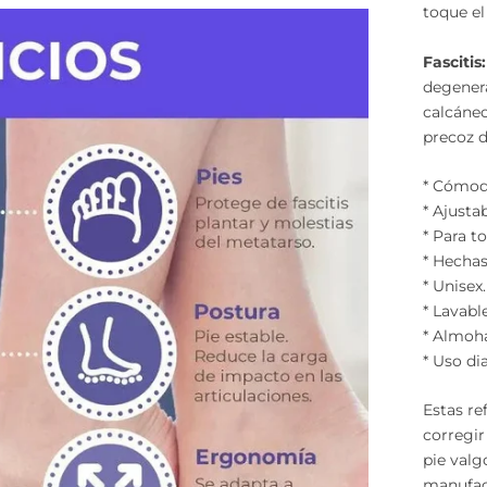
toque el
Fascitis:
degenera
calcáneo
precoz d
* Cómoda
* Ajusta
* Para t
* Hechas
* Unisex.
* Lavable
* Almoha
* Uso dia
Estas re
corregir
pie valg
manufac