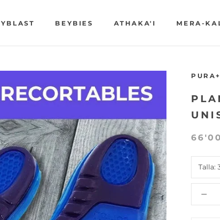
YBLAST
BEYBIES
ATHAKA'I
MERA-KA
YBLAST
BEYBIES
ATHAKA'I
MERA-KA
PURA
PLA
UNI
66'0
Talla: