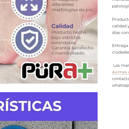
patologí
Producto
calidad 
días con
Entrega
ciudades
Las ma
Avimex 
contacta
whatsap