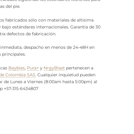
as del pie.
s fabricados sólo con materiales de altísima
y bajo estándares internacionales. Garantía de 30
tra defectos de fabricación.
 inmediata, despacho en menos de 24-48H en
 principales.
rcas
Beybies
,
Pura+
y
NrgyBlast
pertenecen a
de Colombia SAS
. Cualquier inquietud pueden
r de Lunes a Viernes (8:00am hasta 5:00pm) al
p +57-315-6434807