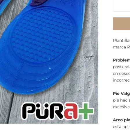
Plantill
marca P
Problem
postural
en deseq
incorrec
Pie Valg
pie haci
excesiva
Arco pl
está apl