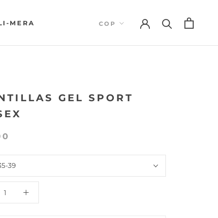
LI-MERA
LI-MERA
+
NTILLAS GEL SPORT
SEX
00
35-39