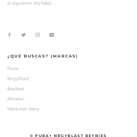
al siguiente día hábil.
¿QUE BUSCAS? (MARCAS)
Pura+
NrgyBlast
Beybies
Athaka'i
Mera-Kali-Mera
© PURA+ NRGYBLAST BEYBIES