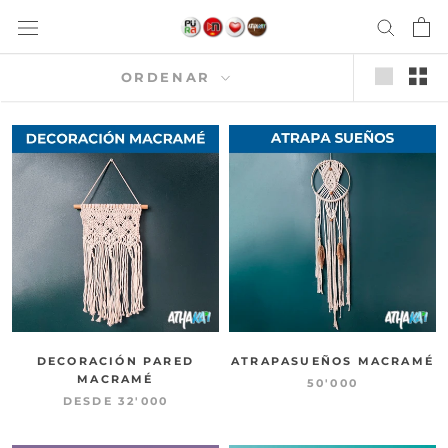
saltar
al
contenido
ORDENAR
DECORACIÓN PARED
ATRAPASUEÑOS MACRAMÉ
MACRAMÉ
50'000
DESDE
32'000